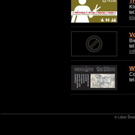
Tr
Kl
te
kl
V
Bi
te
in
W
Co
te
© Libor Šmeh