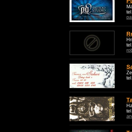
P
Ma
te
pa
R
Hr
te
ro
Sa
Ze
te
T
Ha
te
an