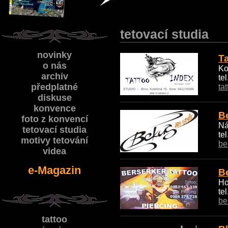
tetovací studia
novinky
Ta
o nás
Ko
archiv
te
předplatné
ta
diskuse
konvence
Be
foto z konvencí
Ná
tetovací studia
te
motivy tetování
be
videa
e-Magazin
B
Ho
te
be
tattoo