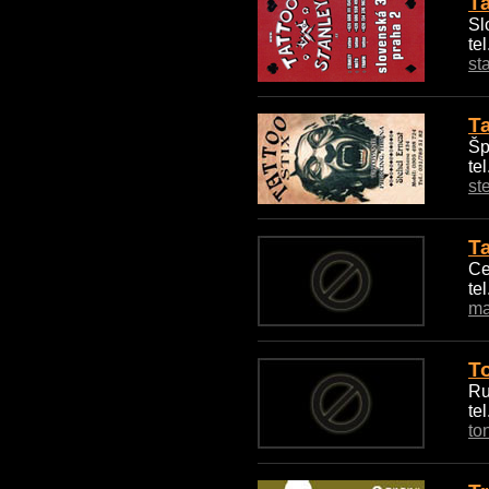
Ta
Sl
te
st
Ta
Šp
te
st
T
Ce
te
ma
T
Ru
te
to