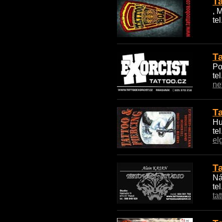
T
, 
te
Ta
Po
te
ne
T
Hu
te
el
T
Ná
te
ta