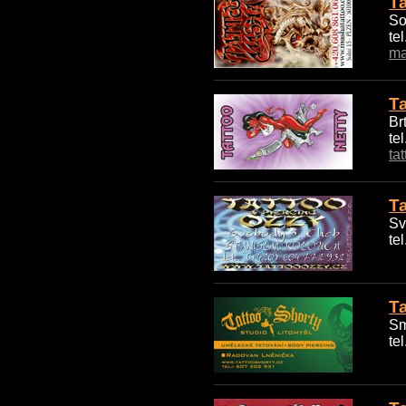
T
So
te
ma
Ta
Br
te
ta
T
Sv
te
T
Sm
te