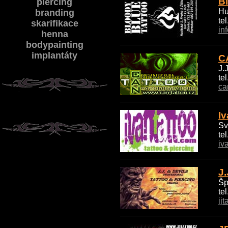
B
piercing
Hu
branding
te
skarifikace
in
henna
bodypainting
implantáty
C
J.
te
ca
Iv
Sv
te
iv
J.
Šp
te
jj