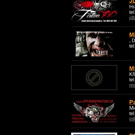
J
Hr
te
jd
M
, 
te
M
Kř
te
ms
Pa
Mi
te
in